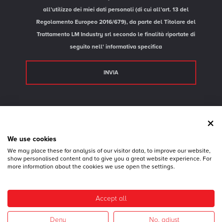
all’utilizzo dei miei dati personali (di cui all’art. 13 del
Regolamento Europeo 2016/679), da parte del Titolare del
Trattamento LM Industry srl secondo le finalità riportate di
seguito nell'
informativa specifica
Area Riservata
We use cookies
CONTATTI
We may place these for analysis of our visitor data, to improve our website,
show personalised content and to give you a great website experience. For
more information about the cookies we use open the settings.
© 2026 LM Industry srl - P.IVA 02739500243 - 36056 Belvedere di Tezze sul Brenta - VI -
Via Strada del Confine, 35/a - Tel.
+39 0424 84617
- Fax +39 0424 84925 -
Privacy
-
Cookie Policy
Accept all
Deny
No, adjust