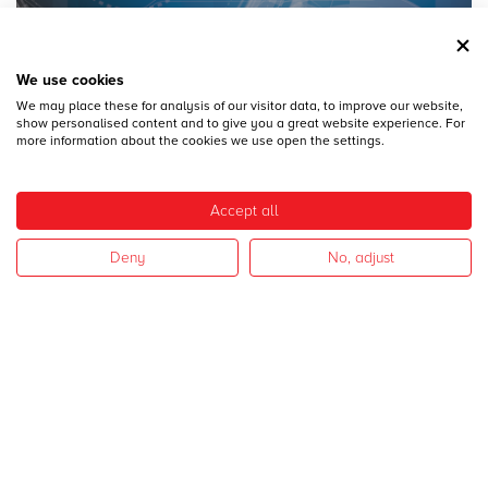
We use cookies
We may place these for analysis of our visitor data, to improve our website,
28
DICEMBRE
show personalised content and to give you a great website experience. For
MECSPE 2017
more information about the cookies we use open the settings.
Accept all
Deny
No, adjust
28
DICEMBRE
CAMPAGNA 2017
I nostri settori