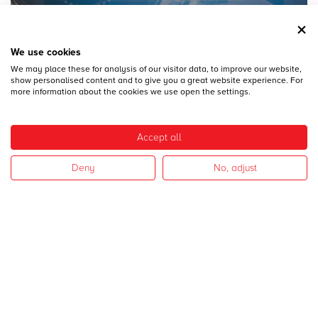
We use cookies
We may place these for analysis of our visitor data, to improve our website,
28
DICEMBRE
show personalised content and to give you a great website experience. For
MECSPE 2017
more information about the cookies we use open the settings.
Accept all
Deny
No, adjust
28
DICEMBRE
CAMPAGNA 2017
I nostri settori