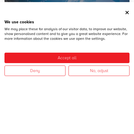
We use cookies
We may place these for analysis of our visitor data, to improve our website,
28
DICEMBRE
show personalised content and to give you a great website experience. For
MECSPE 2017
more information about the cookies we use open the settings.
Accept all
Deny
No, adjust
28
DICEMBRE
CAMPAGNA 2017
I nostri settori