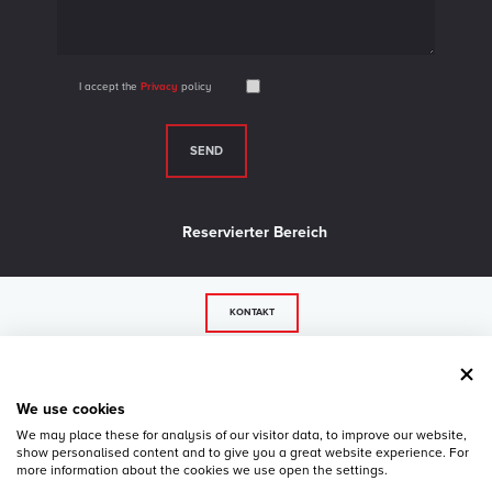
I accept the
Privacy
policy
Reservierter Bereich
KONTAKT
© 2026 LM Industry srl - P.IVA 02739500243 - 36056 Belvedere di Tezze sul Brenta - VI -
Via Strada del Confine, 35/a - Tel.
+39 0424 84617
- Fax +39 0424 84925 -
Privacy
-
We use cookies
Cookie Policy
We may place these for analysis of our visitor data, to improve our website,
show personalised content and to give you a great website experience. For
more information about the cookies we use open the settings.
Web Agency