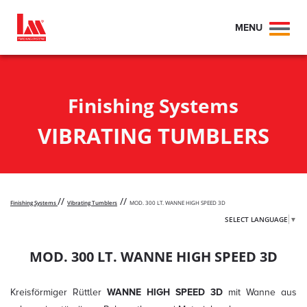
MENU
Toggl
naviga
Finishing Systems
VIBRATING TUMBLERS
//
//
Finishing Systems
Vibrating Tumblers
MOD. 300 LT. WANNE HIGH SPEED 3D
SELECT LANGUAGE
▼
MOD. 300 LT. WANNE HIGH SPEED 3D
Kreisförmiger Rüttler
WANNE HIGH SPEED 3D
mit Wanne aus