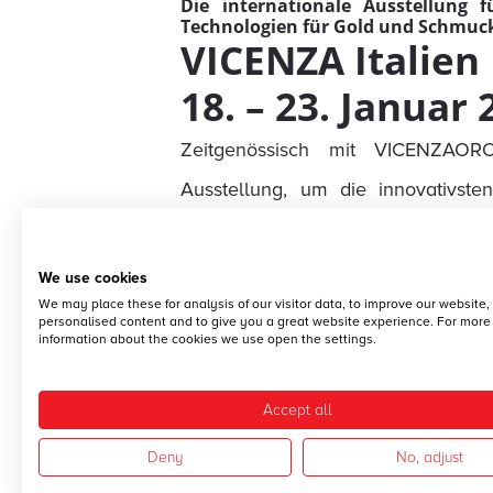
Die internationale Ausstellung 
Technologien für Gold und Schmuc
VICENZA Italien
18. – 23. Januar 
Zeitgenössisch mit VICENZAORO
Ausstellung, um die innovativst
Waisenhaus und kostbare angewende
Branche gewidmet ist, bietet die 
We use cookies
We may place these for analysis of our visitor data, to improve our website
und die unauflösliche Verbindu
personalised content and to give you a great website experience. For more
information about the cookies we use open the settings.
Technologien verbindet, deren Innov
Pav. 9 Stand 171
Accept all
Für Betreiber.
Deny
No, adjust