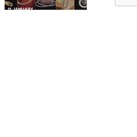
11
JANUARY
KAMPAGNE 2017
11
JANUARY
MECSPE 2017