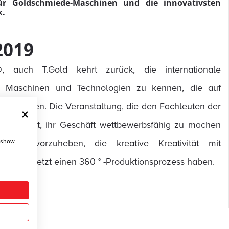
für Goldschmiede-Maschinen und die innovativsten
k.
2019
, auch T.Gold kehrt zurück, die internationale
en Maschinen und Technologien zu kennen, die auf
t werden. Die Veranstaltung, die den Fachleuten der
Möglichkeit, ihr Geschäft wettbewerbsfähig zu machen
, show
ng hervorzuheben, die kreative Kreativität mit
ationen jetzt einen 360 ° -Produktionsprozess haben.