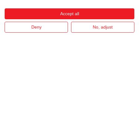
Accept all
28
DICEMBRE
NUOVO CTM TRYSTAR
Deny
No, adjust
I nostri settori
LM Industry s.r.l. produce macchinari industriali
specializzati per la finitura dei metalli – settore orafo e
minuterie; centrifughe e impianti industriali per
l’idroestrazione, la disollatura e l’impregnazione dello
zinco; Forni e fornaci, impianti e prodotti per la
fonderia.