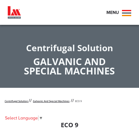
MENU
Toggl
naviga
Centrifugal Solution
GALVANIC AND
SPECIAL MACHINES
//
//
Centrifugal Solution
Galvanic And Special Machines
ECO 9
Select Language
▼
ECO 9