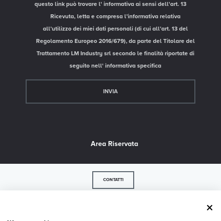
questo link può trovare l'
informativa ai sensi dell'art. 13
Ricevuta, letta e compresa l’informativa relativa
all’utilizzo dei miei dati personali (di cui all’art. 13 del
Regolamento Europeo 2016/679), da parte del Titolare del
Trattamento LM Industry srl secondo le finalità riportate di
seguito nell'
informativa specifica
Area Riservata
CONTATTI
© 2026 LM Industry srl - P.IVA 02739500243 - 36056 Belvedere di Tezze sul Brenta - VI -
Via Strada del Confine, 35/a - Tel.
+39 0424 84617
- Fax +39 0424 84925 -
Privacy
-