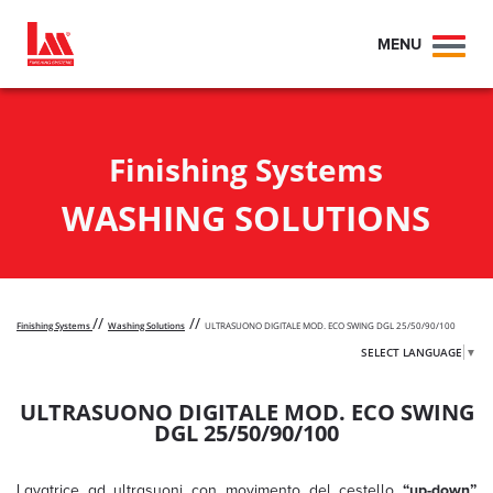
MENU
Toggl
naviga
Finishing Systems
WASHING SOLUTIONS
//
//
Finishing Systems
Washing Solutions
ULTRASUONO DIGITALE MOD. ECO SWING DGL 25/50/90/100
SELECT LANGUAGE
▼
ULTRASUONO DIGITALE MOD. ECO SWING
DGL 25/50/90/100
Lavatrice ad ultrasuoni con movimento del cestello
“up-down”