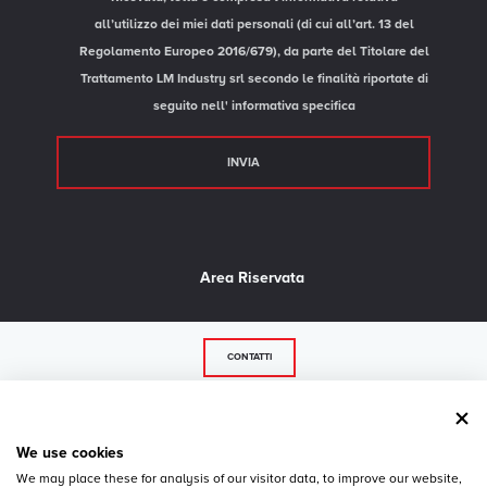
all’utilizzo dei miei dati personali (di cui all’art. 13 del
Regolamento Europeo 2016/679), da parte del Titolare del
Trattamento LM Industry srl secondo le finalità riportate di
seguito nell'
informativa specifica
Area Riservata
CONTATTI
© 2026 LM Industry srl - P.IVA 02739500243 - 36056 Belvedere di Tezze sul Brenta - VI -
Via Strada del Confine, 35/a - Tel.
+39 0424 84617
- Fax +39 0424 84925 -
Privacy
-
We use cookies
Cookie Policy
We may place these for analysis of our visitor data, to improve our website,